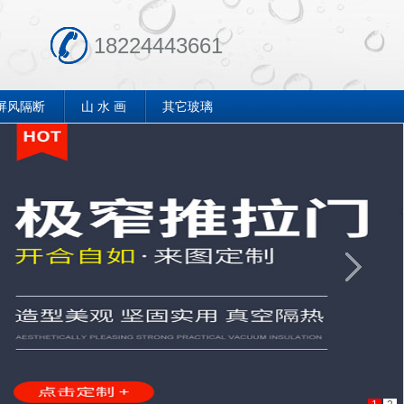
18224443661
屏风隔断
山 水 画
其它玻璃