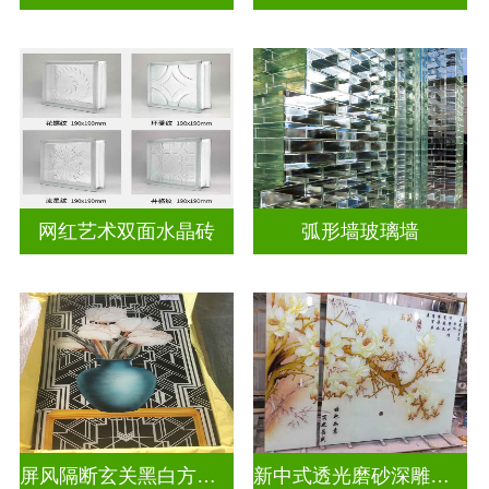
网红艺术双面水晶砖
弧形墙玻璃墙
屏风隔断玄关黑白方块深雕双面效果
新中式透光磨砂深雕浮雕玻璃