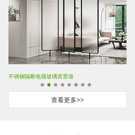
钢化背景墙平面烤漆玻璃
圆
查看更多>>