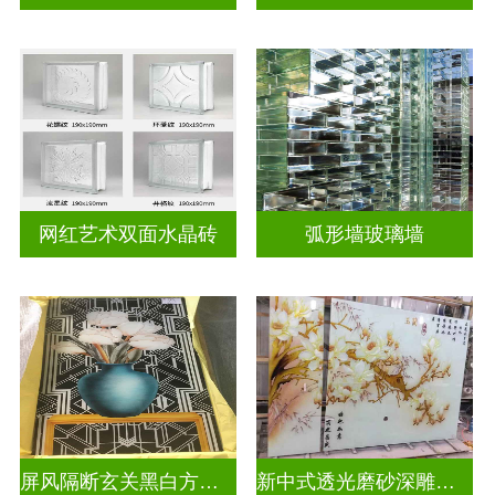
网红艺术双面水晶砖
弧形墙玻璃墙
屏风隔断玄关黑白方块深雕双面效果
新中式透光磨砂深雕浮雕玻璃