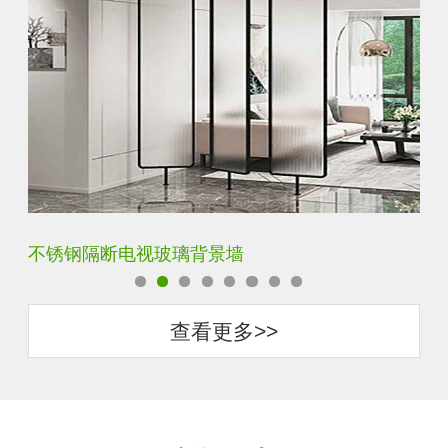
钢化背景墙平面烤漆玻璃
圆
查看更多>>