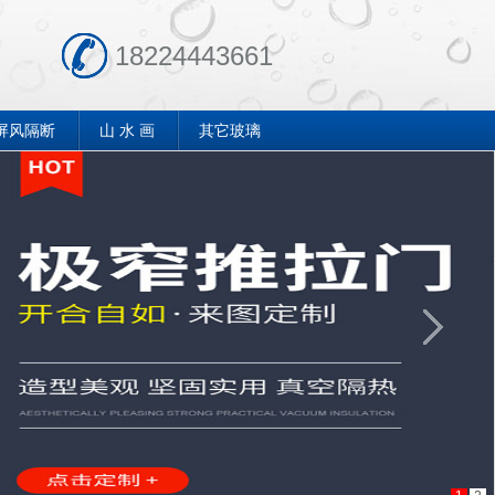
18224443661
屏风隔断
山 水 画
其它玻璃