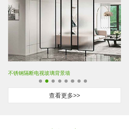
钢化背景墙平面烤漆玻璃
圆
查看更多>>