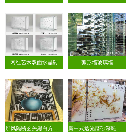
网红艺术双面水晶砖
弧形墙玻璃墙
屏风隔断玄关黑白方块深雕双面效果
新中式透光磨砂深雕浮雕玻璃