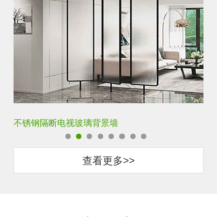
钢化背景墙平面烤漆玻璃
圆
查看更多>>