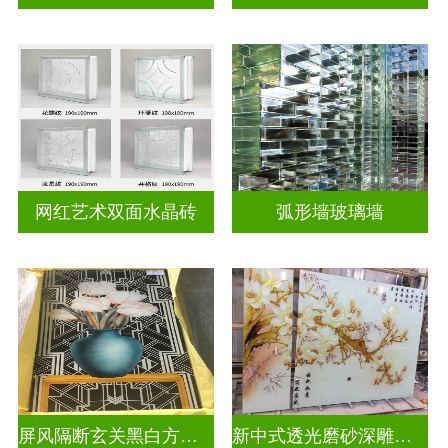
网红艺术双面水晶砖
弧形墙玻璃墙
屏风隔断玄关黑白方块深雕双面效果
新中式透光磨砂深雕浮雕玻璃