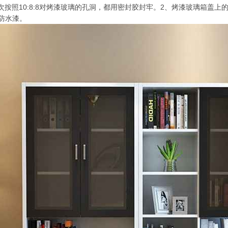
次按照10:8:8对烤漆玻璃的孔洞，都用密封胶封牢。2、烤漆玻璃箱盖
上防水漆。