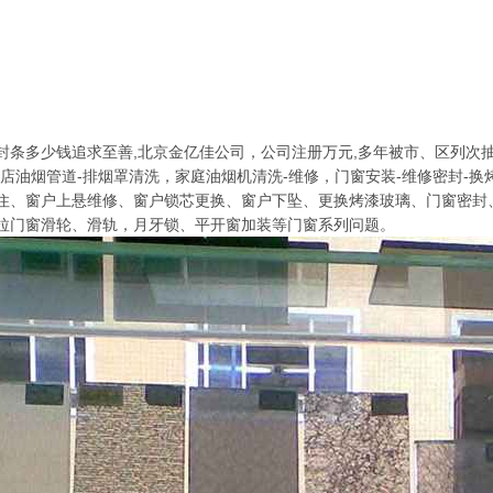
封条多少钱追求至善,北京金亿佳公司，公司注册万元,多年被市、区列次
酒店油烟管道-排烟罩清洗，家庭油烟机清洗-维修，门窗安装-维修密封-
住、窗户上悬维修、窗户锁芯更换、窗户下坠、更换烤漆玻璃、门窗密封
拉门窗滑轮、滑轨，月牙锁、平开窗加装等门窗系列问题。