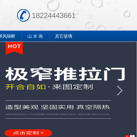
18224443661
屏风隔断
山 水 画
其它玻璃