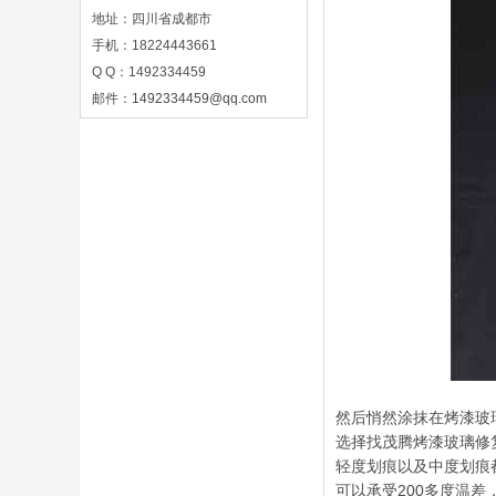
地址：四川省成都市
手机：18224443661
Q Q：1492334459
邮件：
1492334459@qq.com
然后悄然涂抹在烤漆玻
选择找茂腾烤漆玻璃修
轻度划痕以及中度划痕
可以承受200多度温