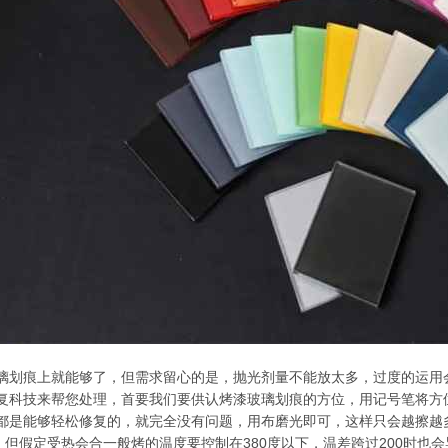
璃划痕上就能够了，但需求留心的是，抛光剂量不能放太多，过度的运用
复科技来帮您处理，首要我们要供认烤漆玻璃划痕的方位，用记号笔将方
都是能够轻松修复的，就完全没有问题，用布磨光即可，这样只会越擦越
差，但假定受热会合一般烤的温度要控制在380度以下，温差跨过200时