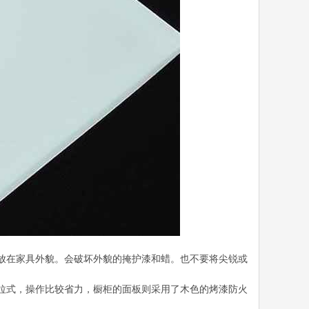
接置放在家具外貌。会破坏外貌的掩护漆和蜡。也不要将尖锐或
拉式，操作比较省力，橱柜的面板则采用了木色的烤漆防火