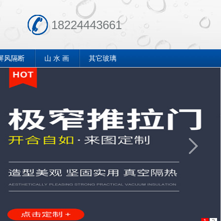
18224443661
屏风隔断
山 水 画
其它玻璃