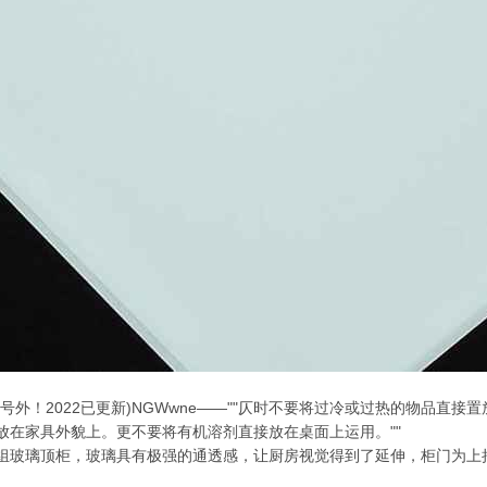
号外！2022已更新)NGWwne——""仄时不要将过冷或过热的物品直
放在家具外貌上。更不要将有机溶剂直接放在桌面上运用。""
组玻璃顶柜，玻璃具有极强的通透感，让厨房视觉得到了延伸，柜门为上
。