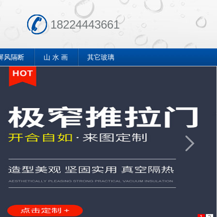
18224443661
屏风隔断
山 水 画
其它玻璃