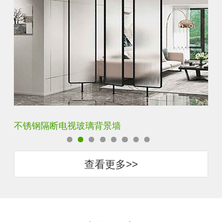
钢化背景墙平面烤漆玻璃
圆
查看更多>>