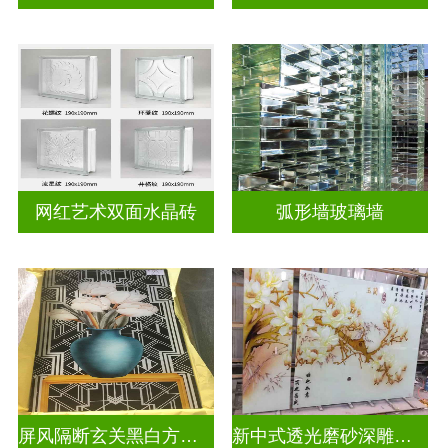
网红艺术双面水晶砖
弧形墙玻璃墙
屏风隔断玄关黑白方块深雕双面效果
新中式透光磨砂深雕浮雕玻璃