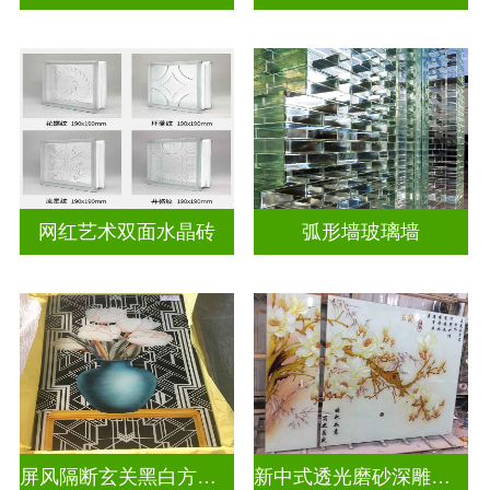
网红艺术双面水晶砖
弧形墙玻璃墙
屏风隔断玄关黑白方块深雕双面效果
新中式透光磨砂深雕浮雕玻璃