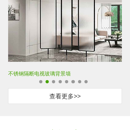
钢化背景墙平面烤漆玻璃
圆
查看更多>>